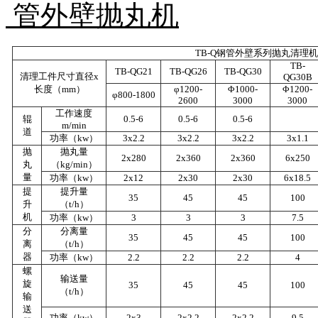
管外壁抛丸机
TB-Q
钢管外壁系列抛丸清理机
TB-
TB-QG21
TB-QG26
TB-QG30
清理工件尺寸直径
x
QG30B
长度（
mm
）
φ
1200-
Φ
1000-
Φ
1200-
φ
800-1800
2600
3000
3000
工作速度
辊
0.5-6
0.5-6
0.5-6
m/min
道
功率（
kw
）
3x2.2
3x2.2
3x2.2
3x1.1
抛
抛丸量
2x280
2x360
2x360
6x250
丸
（
kg/min
）
量
功率（
kw
）
2x12
2x30
2x30
6x18.5
提
提升量
35
45
45
100
升
（
t/h
）
机
功率（
kw
）
3
3
3
7.5
分
分离量
35
45
45
100
离
（
t/h
）
器
功率（
kw
）
2.2
2.2
2.2
4
螺
输送量
旋
35
45
45
100
（
t/h
）
输
送
功率（
kw
）
2x3
2x2.2
2x2.2
9.5