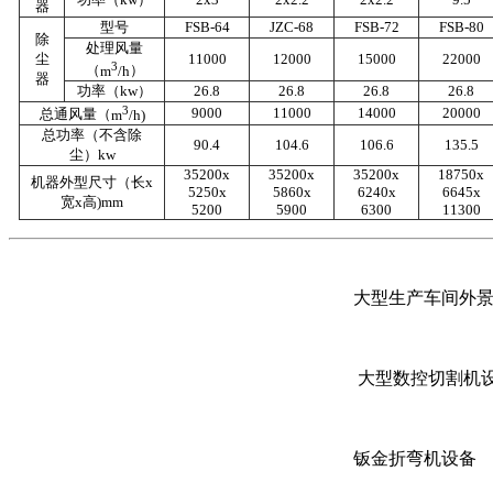
器
型号
FSB-64
JZC-68
FSB-72
FSB-80
除
处理风量
尘
11000
12000
15000
22000
3
（
m
/h
）
器
功率（
kw
）
26.8
26.8
26.8
26.8
3
9000
11000
14000
20000
总通风量（
m
/h)
总功率（不含除
90.4
104.6
106.6
135.5
尘）
kw
35200x
35200x
35200x
18750x
机器外型尺寸（长
x
5250x
5860x
6240x
6645x
宽
x
高)
mm
5200
5900
6300
11300
大型生产车间外
大型数控切割机
钣金折弯机设备