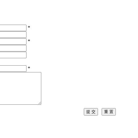
*
*
*