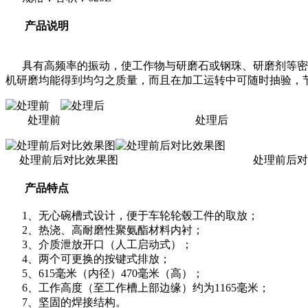
产品说明
具有高频率的振动，使工作物与研磨石或钢珠、研磨剂等密切
机研磨均能得到均匀之质量，而且在加工运转中可随时抽验，
处理前 处理后
处理前后对比效果图 处理前后对比
产品特点
1、无心碗槽式设计，便于车轮轮毂工件的取放；
2、热浇、高耐磨性聚氨酯材料内衬；
3、介质泄放开口（人工启动式）；
4、两个可更换的按键式排放；
5、615毫米（内径）470毫米（高）；
6、工作高度（至工作槽上部边缘）约为1165毫米；
7、坚固的焊接结构。